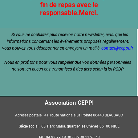
fin de repas avec le
responsable.
Merci.
Si vous ne souhaitez plus recevoir notre newsletter, ainsi que les
informations concernant les événements proposés régulièrement,
vous pouvez vous désabonner en
envoyant un mail à
contact@ceppi.fr
Nous en profitons pour vous rappeler que vos données personnelles
ne sont en aucun cas transmises à des tiers selon
la loi RGDP
Association CEPPI
Adresse postale : 41, route nationale La Pointe 06440 BLAUSASC
Siège social : 65, Parc Maria, quartier les Chênes 06100 NICE
Tel : 04 93 79 18 30 / 06 30 11 26 43