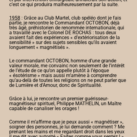
c’est ce qui produira malheureusement par la suite.
1958
: Grâce au Club Martel, club spéléo dont je fais
partie, je rencontre le Commandant OCTOBON, déjà
très âgé, préhistorien de renommée internationale, qui
a travaillé avec le Colonel DE ROCHAS : tous deux
avaient fait des expériences « d’extériorisation de la
sensibilité » sur des sujets sensibles qu’ils avaient
longuement « magnétisés ».
Le commandant OCTOBON, homme d’une grande
valeur morale, me convainc non seulement de l’intérêt
de l’étude de ce qu’on appelle plutôt à l’époque
« ésotérisme » mais aussi m’amène à comprendre
qu’au-delà de toutes les religions on ne peut parler que
de Lumière et d’Amour, donc de Spiritualité.
Grâce à lui, je rencontre un premier guérisseur-
magnétiseur spirituel, Philippe MATHELIN, un Maître
capable de canaliser les orages !
Comme il m’affirme que je peux aussi « magnétiser »,
soigner des personnes, je lui demande comment ? Me
prenant les mains et me regardant droit dans les yeux
il me dit avec autorité « Faites comme vous sentez ! ».