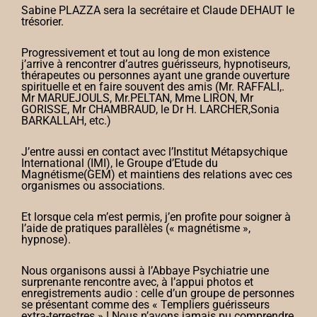
Sabine PLAZZA sera la secrétaire et Claude DEHAUT le
trésorier.
Progressivement et tout au long de mon existence
j’arrive à rencontrer d’autres guérisseurs, hypnotiseurs,
thérapeutes ou personnes ayant une grande ouverture
spirituelle et en faire souvent des amis (Mr. RAFFALI,.
Mr MARUEJOULS, Mr.PELTAN, Mme LIRON, Mr
GORISSE, Mr CHAMBRAUD, le Dr H. LARCHER,Sonia
BARKALLAH, etc.)
J’entre aussi en contact avec l’Institut Métapsychique
International (IMI), le Groupe d’Etude du
Magnétisme(GEM) et maintiens des relations avec ces
organismes ou associations.
Et lorsque cela m’est permis, j’en profite pour soigner à
l’aide de pratiques parallèles (« magnétisme »,
hypnose).
Nous organisons aussi à l’Abbaye Psychiatrie une
surprenante rencontre avec, à l’appui photos et
enregistrements audio : celle d’un groupe de personnes
se présentant comme des « Templiers guérisseurs
extra-terrestres » ! Nous n’avons jamais pu comprendre