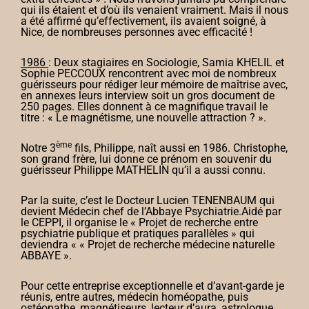
qui ils étaient et d’où ils venaient vraiment. Mais il nous
a été affirmé qu’effectivement, ils avaient soigné, à
Nice, de nombreuses personnes avec efficacité !
1986
: Deux stagiaires en Sociologie, Samia KHELIL et
Sophie PECCOUX rencontrent avec moi de nombreux
guérisseurs pour rédiger leur mémoire de maîtrise avec,
en annexes leurs interview soit un gros document de
250 pages. Elles donnent à ce magnifique travail le
titre : « Le magnétisme, une nouvelle attraction ? ».
ème
Notre 3
fils, Philippe, naît aussi en 1986. Christophe,
son grand frère, lui donne ce prénom en souvenir du
guérisseur Philippe MATHELIN qu’il a aussi connu.
Par la suite, c’est le Docteur Lucien TENENBAUM qui
devient Médecin chef de l’Abbaye Psychiatrie.
Aidé par
le CEPPI, il organise le « Projet de recherche entre
psychiatrie publique et pratiques parallèles » qui
deviendra « « Projet de recherche médecine naturelle
ABBAYE ».
Pour cette entreprise exceptionnelle et d’avant-garde je
réunis, entre autres, médecin homéopathe, puis
ostéopathe, magnétiseurs, lecteur d’aura, astrologue,