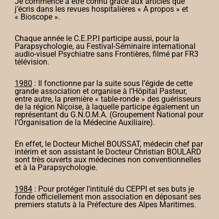
Je commence à être connu grâce aux articles que
j’écris dans les revues hospitalières « A propos » et
« Bioscope ».
Chaque année le C.E.P.P.I participe aussi, pour la
Parapsychologie, au Festival-Séminaire international
audio-visuel Psychiatre sans Frontières, filmé par FR3
télévision.
1980
: Il fonctionne par la suite sous l’égide de cette
grande association et organise à l’Hôpital Pasteur,
entre autre, la première « table-ronde » des guérisseurs
de la région Niçoise, à laquelle participe également un
représentant du G.N.O.M.A. (Groupement National pour
l’Organisation de la Médecine Auxiliaire).
En effet, le Docteur Michel BOUSSAT, médecin chef par
intérim et son assistant le Docteur Christian BOULARD
sont très ouverts aux médecines non conventionnelles
et à la Parapsychologie.
1984
: Pour protéger l’intitulé du CEPPI et ses buts je
fonde officiellement mon association en déposant ses
premiers statuts à la Préfecture des Alpes Maritimes.