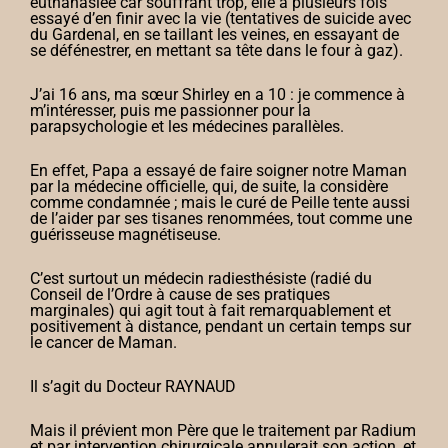
euthanasiée car souffrant trop, elle a plusieurs fois
essayé d’en finir avec la vie (tentatives de suicide avec
du Gardenal, en se taillant les veines, en essayant de
se défénestrer, en mettant sa tête dans le four à gaz).
J’ai 16 ans, ma sœur Shirley en a 10 : je commence à
m’intéresser, puis me passionner pour la
parapsychologie et les médecines parallèles.
En effet, Papa a essayé de faire soigner notre Maman
par la médecine officielle, qui, de suite, la considère
comme condamnée ; mais le curé de Peille tente aussi
de l’aider par ses tisanes renommées, tout comme une
guérisseuse magnétiseuse.
C’est surtout un médecin radiesthésiste (radié du
Conseil de l’Ordre à cause de ses pratiques
marginales) qui agit tout à fait remarquablement et
positivement à distance, pendant un certain temps sur
le cancer de Maman.
Il s’agit du Docteur RAYNAUD
Mais il prévient mon Père que le traitement par Radium
et par intervention chirurgicale annulerait son action, et