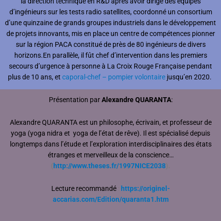
la direction technique en R&D après avoir dirigé des équipes
d’ingénieurs sur les tests radio satellites, coordonné un consortium
d’une quinzaine de grands groupes industriels dans le développement
de projets innovants, mis en place un centre de compétences pionner
sur la région PACA constitué de près de 80 ingénieurs de divers
horizons.
En parallèle, il fût chef d’intervention dans les premiers
secours d’urgence à personne à La Croix Rouge Française pendant
plus de 10 ans, et
caporal-chef – pompier volontaire
jusqu’en 2020.
Présentation par
Alexandre QUARANTA
:
Alexandre QUARANTA est un philosophe, écrivain, et professeur de
yoga (yoga nidra et yoga de l’état de rêve). Il est spécialisé depuis
longtemps dans l’étude et l’exploration interdisciplinaires des états
étranges et merveilleux de la conscience…
(
http://www.theses.fr/1997NICE2038
).
Lecture recommandé
:
https://originel-
accarias.com/Edition/quaranta1.htm