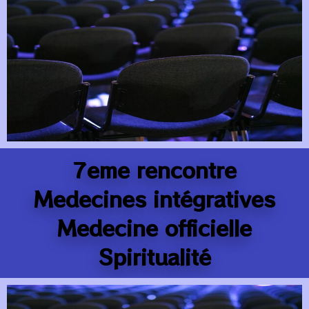
7eme rencontre
Medecines intégratives
Medecine officielle
Spiritualité