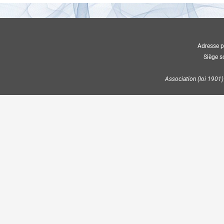
Adresse p
Siège s
Association (loi 1901