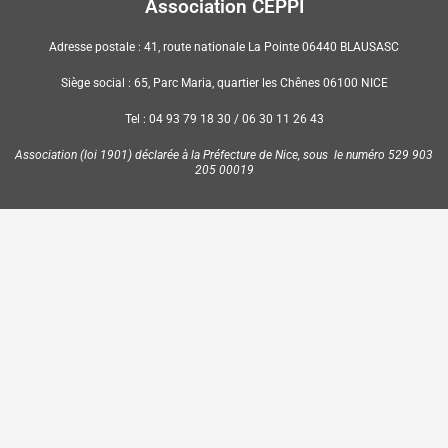
Association CEPPI
Adresse postale : 41, route nationale La Pointe 06440 BLAUSASC
Siège social : 65, Parc Maria, quartier les Chênes 06100 NICE
Tel : 04 93 79 18 30 / 06 30 11 26 43
Association (loi 1901) déclarée à la Préfecture de Nice, sous le numéro 529 903
205 00019