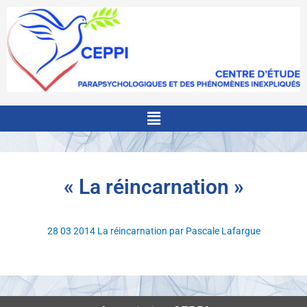
Aller
au
contenu
Menu
« La réincarnation »
28 03 2014 La réincarnation par Pascale Lafargue