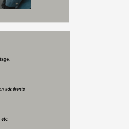
tage.
on adhérents
 etc.